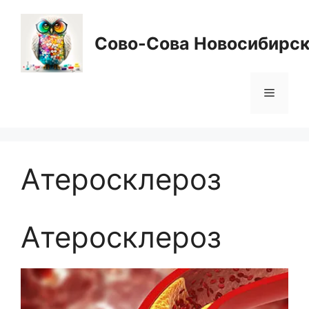
Перейти
к
Сово-Сова Новосибирс
содержимому
Меню
Атеросклероз
Атеросклероз